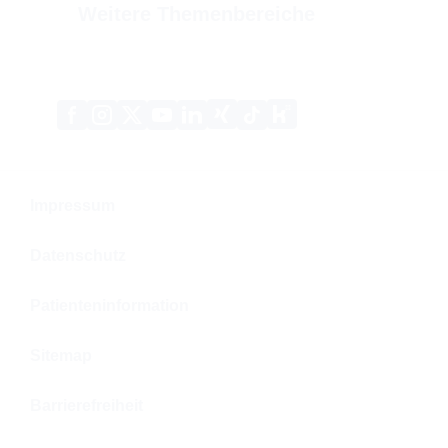
Weitere Themenbereiche
Xing
Kununu
Facebook
Instagram
X
YouTube
LinkedIn
Tiktok
(Twitter)
Impressum
Datenschutz
Patienteninformation
Sitemap
Barrierefreiheit