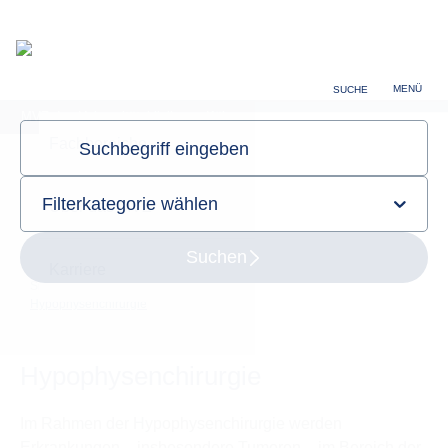
Über das MVZ
Karriere
MENÜ
SUCHE
MVZ des Universitätsklinikums Köln
Sie sind hier:
Startseite
Fachbereiche
Neurochirurgie
Hypophysenchirurgie
Hypophysenchirurgie
Im Rahmen der Hypophysenchirurgie werden
Erkrankungen – insbesondere Tumoren – im Bereich der