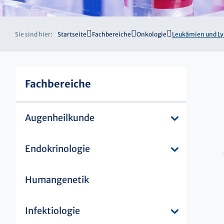
Sie sind hier:
Startseite
Fachbereiche
Onkologie
Leukämien und 
Fachbereiche
Augenheilkunde
Endokrinologie
Humangenetik
Infektiologie