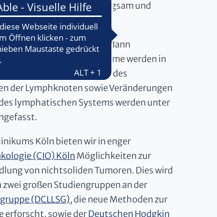
che Leukämien verlaufen langsam und
 maligne werden Lymphome dann
trolliert vermehren. Lymphome werden in
m ist ein bösartiger Tumor des
gen der Lymphknoten sowie Veränderungen
n des lymphatischen Systems werden unter
gefasst.
inikums Köln bieten wir in enger
kologie (CIO) Köln
Möglichkeiten zur
dlung von nichtsoliden Tumoren. Dies wird
n zwei großen Studiengruppen an der
ngruppe (DCLLSG)
, die neue Methoden zur
 erforscht, sowie der
Deutschen Hodgkin