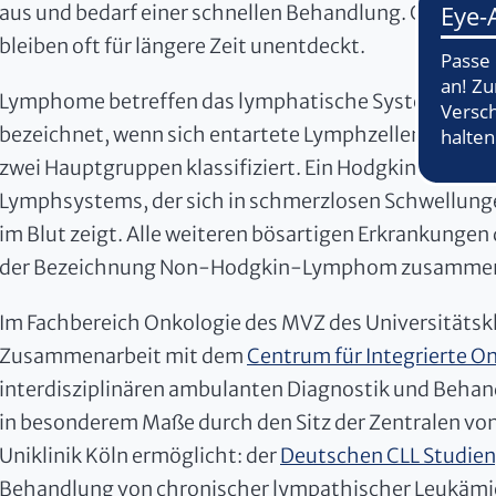
aus und bedarf einer schnellen Behandlung. Chronis
bleiben oft für längere Zeit unentdeckt.
Lymphome betreffen das lymphatische System. Als
bezeichnet, wenn sich entartete Lymphzellen unkon
zwei Hauptgruppen klassifiziert. Ein Hodgkin-Lympho
Lymphsystems, der sich in schmerzlosen Schwellun
im Blut zeigt. Alle weiteren bösartigen Erkrankunge
der Bezeichnung Non-Hodgkin-Lymphom zusammen
Im Fachbereich Onkologie des MVZ des Universitätskl
Zusammenarbeit mit dem
Centrum für Integrierte On
interdisziplinären ambulanten Diagnostik und Behan
in besonderem Maße durch den Sitz der Zentralen vo
Uniklinik Köln ermöglicht: der
Deutschen CLL Studie
Behandlung von chronischer lympathischer Leukämie