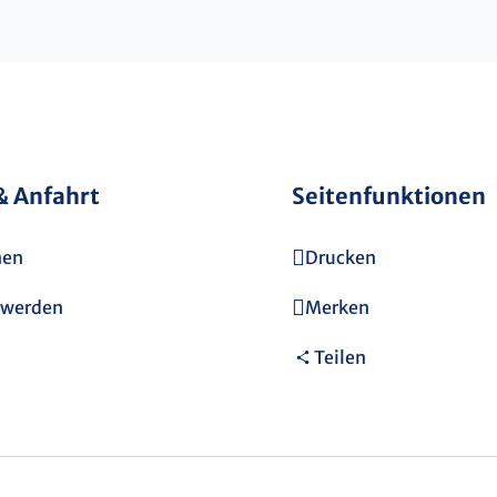
& Anfahrt
Seitenfunktionen
nen
Drucken
hwerden
Merken
Teilen