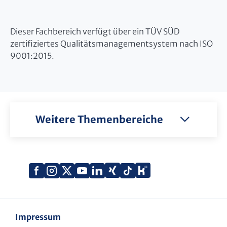
Dieser Fachbereich verfügt über ein TÜV SÜD
zertifiziertes Qualitätsmanagementsystem nach ISO
9001:2015.
Weitere Themenbereiche
Xing
Kununu
Facebook
Instagram
X
YouTube
LinkedIn
Tiktok
(Twitter)
Impressum